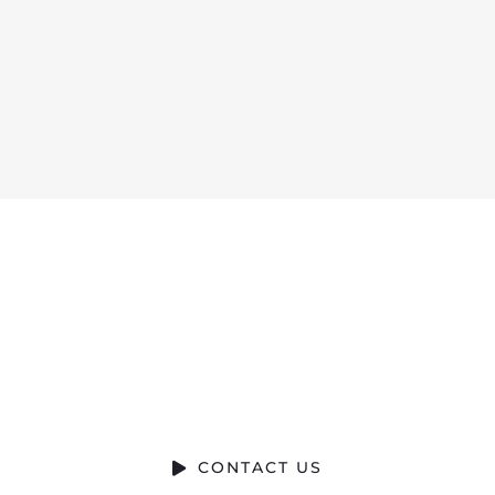
Ready to Talk?
DO YOU HAVE A BIG IDEA WE CAN
HELP WITH?
CONTACT US